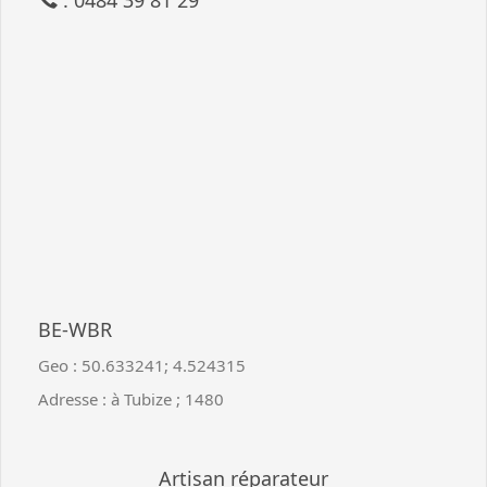
: 0484 39 81 29
BE-WBR
Geo :
50.633241
;
4.524315
Adresse :
à Tubize
;
1480
Artisan réparateur